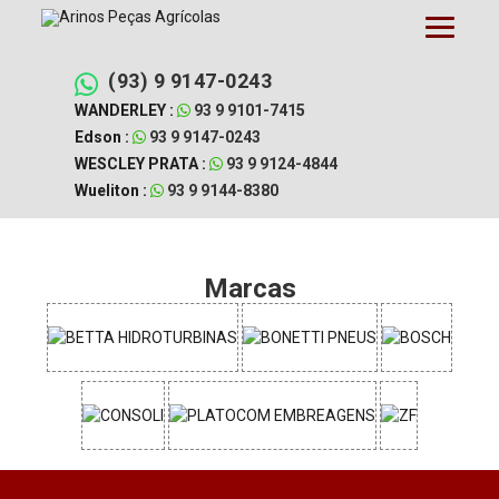
Pular
para
o
conteúdo
(93) 9 9147-0243
WANDERLEY :
93 9 9101-7415
Edson :
93 9 9147-0243
WESCLEY PRATA :
93 9 9124-4844
Wueliton :
93 9 9144-8380
Marcas