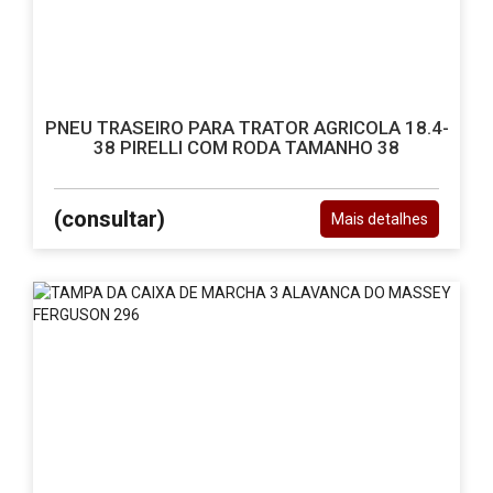
Itaituba
-
no
Pará
PA
sempre
com
ótimos
PNEU TRASEIRO PARA TRATOR AGRICOLA 18.4-
38 PIRELLI COM RODA TAMANHO 38
preços
e
poder
de
(consultar)
Mais detalhes
negociação.
Parceiro
Tratores
e
Colheitadeiras.