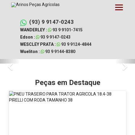
Pular
para
o
conteúdo
(93) 9 9147-0243
WANDERLEY :
93 9 9101-7415
Edson :
93 9 9147-0243
WESCLEY PRATA :
93 9 9124-4844
Wueliton :
93 9 9144-8380
Arinos
Arinos
Previous
Nex
Peças
Peças
Agrícolas
é
Peças em Destaque
Agrícolas
a
melhor
-
revenda
de
Revenda
peças
agrícolas
em
da
região
Itaituba
de