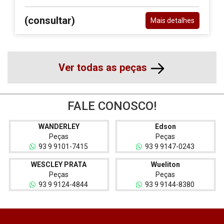
(consultar)
Mais detalhes
Ver todas as peças
FALE CONOSCO!
WANDERLEY
Edson
Peças
Peças
93 9 9101-7415
93 9 9147-0243
WESCLEY PRATA
Wueliton
Peças
Peças
93 9 9124-4844
93 9 9144-8380