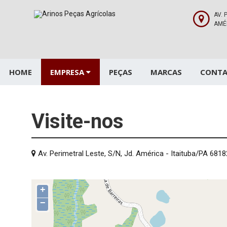
Pular
para
AV. 
AMÉ
o
conteúdo
HOME
EMPRESA
PEÇAS
MARCAS
CONT
Visite-nos
Av. Perimetral Leste, S/N, Jd. América - Itaituba/PA 681
+
−